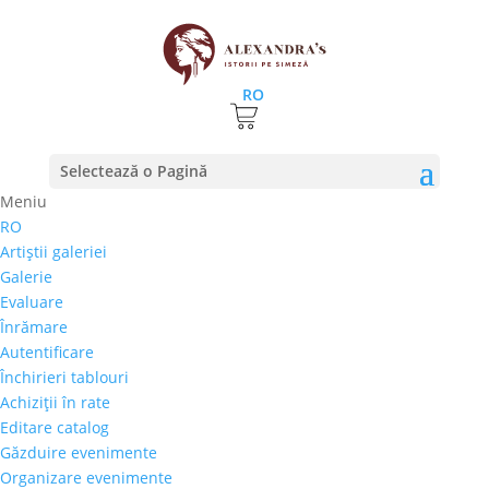
RO
Selectează o Pagină
Meniu
RO
Descoperire arheologica de exceptie: icoană cu
Artiştii galeriei
Sfântul Nicolae, din secolul al 16-lea
Galerie
10 octombrie 2019
|
stiri
Evaluare
Înrămare
O iconiță din bronz din secolul 16, în care este
Autentificare
reprezentat Sfântul Ierarh Nicolae, a fost descoperită
Închirieri tablouri
în urma săpăturilor arheologice efectuate de o
Achiziţii în rate
echipă de studenți de la Facultatea de Istorie și
Editare catalog
Geografie a Universității „Ion Creangă” , condusa de
Găzduire evenimente
de Sergiu...
Organizare evenimente