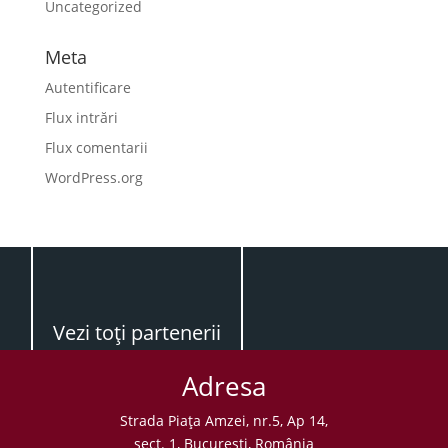
Uncategorized
Meta
Autentificare
Flux intrări
Flux comentarii
WordPress.org
Vezi toţi partenerii
Adresa
Strada Piaţa Amzei, nr.5, Ap 14,
sect. 1, Bucureşti, România