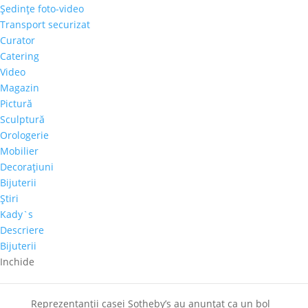
Şedinţe foto-video
Transport securizat
Curator
Catering
Video
Povestile ascunse in facturile interbelice –
Expozitie Inedita
Magazin
10 octombrie 2019
|
stiri
Pictură
Sculptură
1936. România își revenise cu greu după Marea Criză
Orologerie
din 1929, iar 90% din populație se zbătea în sărăcie.
Mobilier
Salariul mediu era de circa 1600 de lei, iar cele mai
Decoraţiuni
mari salarii erau de 2300 de lei, in industria
Bijuterii
petroliera. Ca sa intelegeti valoarea exacta a
Ştiri
muncii...
Kady`s
Descriere
Bijuterii
Ai un castron chinezesc vechi prin casa? Poate
valora multi-multi bani!
Inchide
4 octombrie 2017
|
stiri
Reprezentanții casei Sotheby’s au anunțat ca un bol