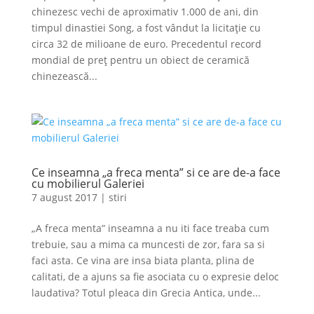
chinezesc vechi de aproximativ 1.000 de ani, din
timpul dinastiei Song, a fost vândut la licitație cu
circa 32 de milioane de euro. Precedentul record
mondial de preț pentru un obiect de ceramică
chinezească...
Ce inseamna „a freca menta” si ce are de-a face
cu mobilierul Galeriei
7 august 2017
|
stiri
„A freca menta” inseamna a nu iti face treaba cum
trebuie, sau a mima ca muncesti de zor, fara sa si
faci asta. Ce vina are insa biata planta, plina de
calitati, de a ajuns sa fie asociata cu o expresie deloc
laudativa? Totul pleaca din Grecia Antica, unde...