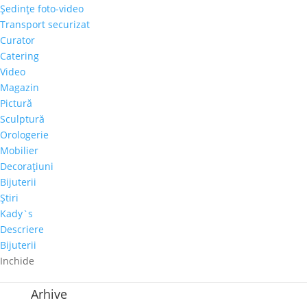
Şedinţe foto-video
Transport securizat
Curator
Articole recente
Catering
Video
Galeria Alexandra’s la Courtyard by Marriott
Magazin
Bucharest Floreasca
Pictură
Parteneriat nou: Galeria Alexandra’s & Imperia Club
Sculptură
Sakura, cel mai mare diamant roz, s-a vândut cu
Orologerie
aproape 30 de milioane de dolari
Mobilier
Decoraţiuni
Paharul de Cultură, inițiativa culturală a cramei Villa
Bijuterii
Vinea
Ştiri
Artă de Cinci Stele – Gabriela Cristea la Phoenicia
Kady`s
Grand Hotel
Descriere
Bijuterii
Comentarii recente
Inchide
Arhive