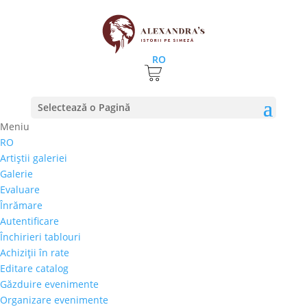
RO
Selectează o Pagină
Meniu
RO
va recomandam Lido by Phoenicia, hotelul cu
Artiştii galeriei
tablouri autentice pe pereti
Galerie
29 ianuarie 2019
|
stiri
Evaluare
Înrămare
De cate ori ai vazut, in hotelurile de lux, lucruri pe
Autentificare
care doreai sa le ai si tu, acasa la tine? Acum acest
Închirieri tablouri
lucru este posibil, daca esti iubitor de arta si alegi sa
Achiziţii în rate
te cazezi la hotelul bucurestean Lido by Phoenicia.
Editare catalog
Fidela parteneriatului cu Grupul Phoenicia,...
Găzduire evenimente
Organizare evenimente