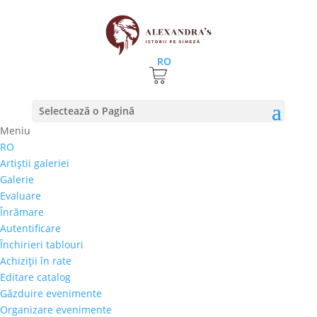
RO
Selectează o Pagină
Meniu
RO
Pictura ramane si anul acesta vedeta
Artiştii galeriei
investitiilor personale
Galerie
18 iulie 2017
|
stiri
Evaluare
Înrămare
De la Marea Criza din 1930 incoace, arta s-a dovedit
Autentificare
a fi cea mai buna investitie financiara. Valoarea
Închirieri tablouri
operelor de arta supravietuieste de cele mai multe
Achiziţii în rate
ori scaderii economice si inflatiei, iar trendul pe piata
Editare catalog
obiectelor de arta este crescator de aproape o suta
Găzduire evenimente
de...
Organizare evenimente