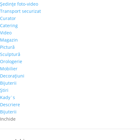
Şedinţe foto-video
Transport securizat
Curator
Catering
Articole recente
Video
Magazin
Galeria Alexandra’s la Courtyard by Marriott
Pictură
Bucharest Floreasca
Sculptură
Parteneriat nou: Galeria Alexandra’s & Imperia Club
Orologerie
Sakura, cel mai mare diamant roz, s-a vândut cu
Mobilier
aproape 30 de milioane de dolari
Decoraţiuni
Bijuterii
Paharul de Cultură, inițiativa culturală a cramei Villa
Ştiri
Vinea
Kady`s
Artă de Cinci Stele – Gabriela Cristea la Phoenicia
Descriere
Grand Hotel
Bijuterii
Inchide
Comentarii recente