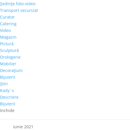
Şedinţe foto-video
Articole recente
Transport securizat
Galeria Alexandra’s la Courtyard by Marriott
Curator
Bucharest Floreasca
Catering
Video
Parteneriat nou: Galeria Alexandra’s & Imperia Club
Magazin
Sakura, cel mai mare diamant roz, s-a vândut cu
Pictură
aproape 30 de milioane de dolari
Sculptură
Paharul de Cultură, inițiativa culturală a cramei Villa
Orologerie
Vinea
Mobilier
Decoraţiuni
Artă de Cinci Stele – Gabriela Cristea la Phoenicia
Bijuterii
Grand Hotel
Ştiri
Kady`s
Comentarii recente
Descriere
Bijuterii
Arhive
Inchide
octombrie 2021
iunie 2021