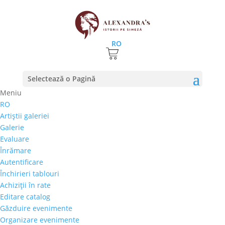
RO
Selectează o Pagină
Meniu
RO
Ana Rus, sculptorul deghizat in muzeograf la
Artiştii galeriei
Muzeul Cotroceni
Galerie
21 februarie 2019
|
stiri
Evaluare
Înrămare
Ana Rus este una din putinele sculptorite ale
Autentificare
Romaniei. Nascuta in Cluj, a absolvit in orasul
Închirieri tablouri
natal Liceul de Arte Plastice si Institutul de Arte
Achiziţii în rate
Plastice şi Decorative „Ion Andreescu”, specializarea
Editare catalog
Sculptură. A fost pictor pe portelan la IRIS Cluj si
Găzduire evenimente
muzeograf la...
Organizare evenimente