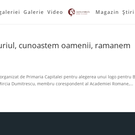
galeriei
Galerie
Video
Magazin
Ştiri
 juriul, cunoastem oamenii, ramanem
i organizat de Primaria Capitalei pentru alegerea unui logo pentru B
. Mircia Dumitrescu, membru corespondent al Academiei Romane,...