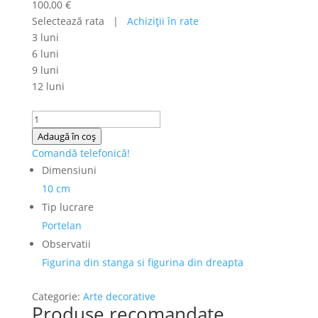
100,00
€
Selectează rata |
Achiziţii în rate
3 luni
6 luni
9 luni
12 luni
Cantitate
Set
Adaugă în coș
2
Comandă telefonică!
figurine
Dimensiuni
pitici
10 cm
portelan
Tip lucrare
Portelan
Observatii
Figurina din stanga si figurina din dreapta
Categorie:
Arte decorative
Produse recomandate