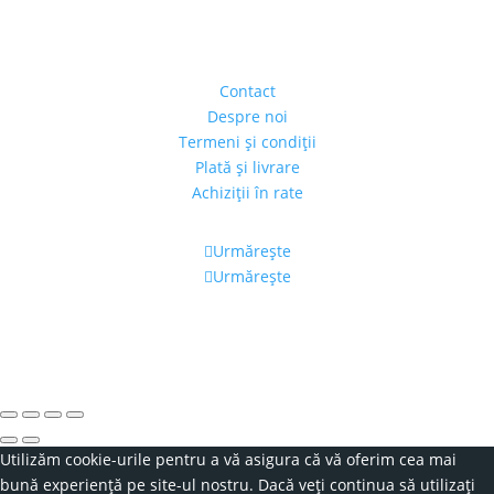
Strada Piaţa Amzei, nr.5, Ap 14,
sect. 1, Bucureşti, România
(intrarea se face prin gang)
Contact
Despre noi
Termeni şi condiţii
Plată şi livrare
Achiziţii în rate
Urmărește
Urmărește
Program
Luni – Vineri: 11:00 – 19:00
Sâmbătă: 11:00 – 14:00
Alexandra's Gallery © 2019. Toate drepturile rezervate.
Utilizăm cookie-urile pentru a vă asigura că vă oferim cea mai
bună experiență pe site-ul nostru. Dacă veți continua să utilizați