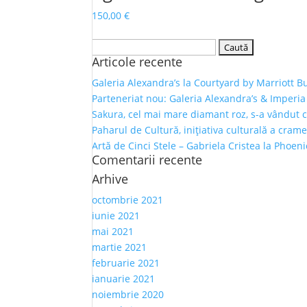
150,00
€
Caută
Articole recente
după:
Galeria Alexandra’s la Courtyard by Marriott B
Parteneriat nou: Galeria Alexandra’s & Imperia
Sakura, cel mai mare diamant roz, s-a vândut 
Paharul de Cultură, inițiativa culturală a crame
Artă de Cinci Stele – Gabriela Cristea la Phoen
Comentarii recente
Arhive
octombrie 2021
iunie 2021
mai 2021
martie 2021
februarie 2021
ianuarie 2021
noiembrie 2020