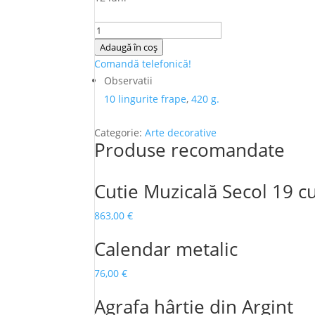
Cantitate
Suport
Adaugă în coș
grisine
Comandă telefonică!
din
Observatii
Argint
10 lingurite frape
,
420 g.
Categorie:
Arte decorative
Produse recomandate
Cutie Muzicală Secol 19 c
863,00
€
Calendar metalic
76,00
€
Agrafa hârtie din Argint