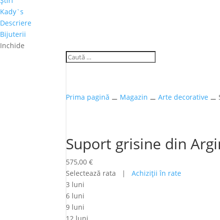
Ştiri
Kady`s
Descriere
Bijuterii
Inchide
Prima pagină
⚊
Magazin
⚊
Arte decorative
⚊ S
Suport grisine din Argi
575,00
€
Selectează rata |
Achiziţii în rate
3 luni
6 luni
9 luni
12 luni