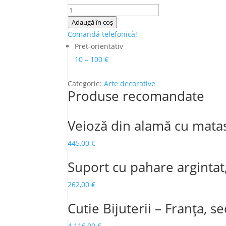
Cantitate
Vaza
Adaugă în coș
inox
Comandă telefonică!
Art
Pret-orientativ
Deco
10 – 100 €
Categorie:
Arte decorative
Produse recomandate
Veioză din alamă cu mata
445,00
€
Suport cu pahare argintat,
262,00
€
Cutie Bijuterii – Franța, s
4.116,00
€