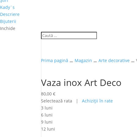
Ştiri
Kady`s
Descriere
Bijuterii
Inchide
Prima pagină
⚊
Magazin
⚊
Arte decorative
⚊ V
Vaza inox Art Deco
80,00
€
Selectează rata |
Achiziţii în rate
3 luni
6 luni
9 luni
12 luni