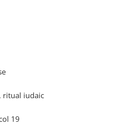
se
 ritual iudaic
ecol 19