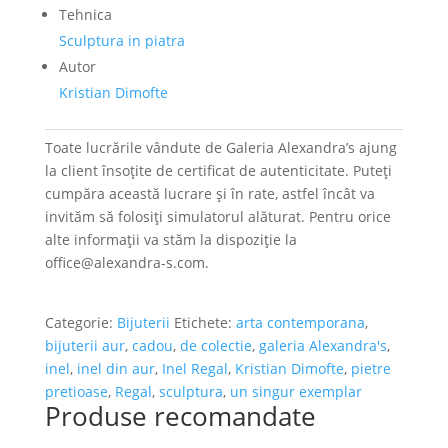
Tehnica
Sculptura in piatra
Autor
Kristian Dimofte
Toate lucrările vândute de Galeria Alexandra’s ajung
la client însoțite de certificat de autenticitate. Puteți
cumpăra această lucrare și în rate, astfel încât va
invităm să folosiți simulatorul alăturat. Pentru orice
alte informații va stăm la dispoziție la
office@alexandra-s.com.
Categorie:
Bijuterii
Etichete:
arta contemporana
,
bijuterii aur
,
cadou
,
de colectie
,
galeria Alexandra's
,
inel
,
inel din aur
,
Inel Regal
,
Kristian Dimofte
,
pietre
pretioase
,
Regal
,
sculptura
,
un singur exemplar
Produse recomandate