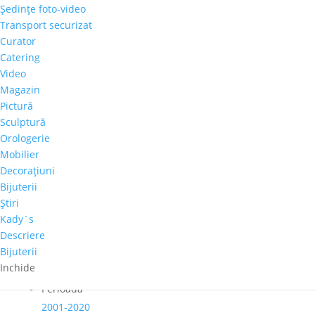
Şedinţe foto-video
12 luni
Transport securizat
Curator
Catering
Cantitate
Video
Kristian
Magazin
Dimofte
Pictură
Adaugă în coș
-
Sculptură
Pandant
Comandă telefonică!
Orologerie
mini
Mobilier
sculptura
Decoraţiuni
"Thinker",
Pret-orientativ
Bijuterii
piatra
100 – 300 €
Ştiri
naturala
Ţară de provenienţă
Kady`s
Romania
Descriere
Bijuterii
Tip lucrare
Inchide
Compozit
,
Metal
Perioadă
2001-2020