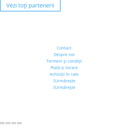
Vezi toţi partenerii
Adresa
Strada Piaţa Amzei, nr.5, Ap 14,
sect. 1, Bucureşti, România
(intrarea se face prin gang)
Contact
Despre noi
Termeni şi condiţii
Plată şi livrare
Achiziţii în rate
Urmărește
Urmărește
Program
Luni – Vineri: 11:00 – 19:00
Sâmbătă: 11:00 – 14:00
Alexandra's Gallery © 2019. Toate drepturile rezervate.