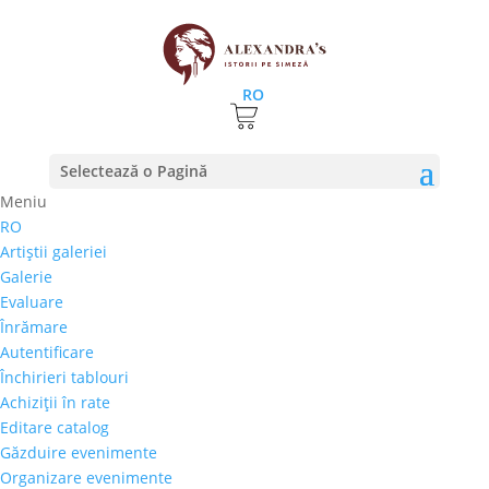
RO
Prima pagină
⚊
Magazin
⚊
Bijuterii
⚊ Kristian
Selectează o Pagină
Dimofte – Pandant mini sculptura „Thinker”, piatra
Meniu
naturala
RO
Artiştii galeriei
Kristian Dimofte –
Galerie
Pandant mini sculptura
Evaluare
„Thinker”, piatra naturala
Înrămare
Autentificare
220,00
€
Închirieri tablouri
Achiziţii în rate
Selectează rata |
Achiziţii în rate
Editare catalog
3 luni
Găzduire evenimente
6 luni
Organizare evenimente
9 luni