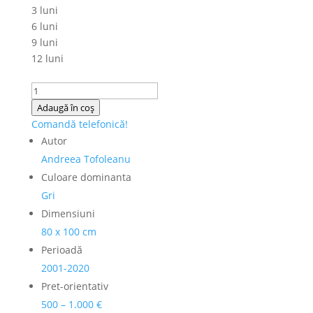
3 luni
6 luni
9 luni
12 luni
Cantitate
Andreea
Adaugă în coș
Tofoleanu
Comandă telefonică!
-
Autor
"Apus"
Andreea Tofoleanu
Culoare dominanta
Gri
Dimensiuni
80 x 100 cm
Perioadă
2001-2020
Pret-orientativ
500 – 1.000 €