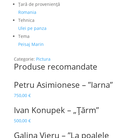
Ţară de provenienţă
Romania
Tehnica
Ulei pe panza
Tema
Peisaj Marin
Categorie:
Pictura
Produse recomandate
Petru Asimionese – ”Iarna”
750,00
€
Ivan Konupek – „Țărm”
500,00
€
Galina Vieru – ”La poalele