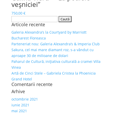
veșniciei”
750,00
€
Caută
Articole recente
după:
Galeria Alexandra’s la Courtyard by Marriott
Bucharest Floreasca
Parteneriat nou: Galeria Alexandra’s & Imperia Club
Sakura, cel mai mare diamant roz, s-a vândut cu
aproape 30 de milioane de dolari
Paharul de Cultură, inițiativa culturală a cramei Villa
Vinea
Artă de Cinci Stele – Gabriela Cristea la Phoenicia
Grand Hotel
Comentarii recente
Arhive
octombrie 2021
iunie 2021
mai 2021