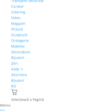
Transport securizat
Curator
Catering
Video
Magazin
Pictură
Sculptură
Orologerie
Mobilier
Decoraţiuni
Bijuterii
Ştiri
Kady`s
Descriere
Bijuterii
RO
Selectează o Pagină
Meniu
RO