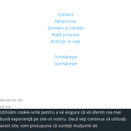
sect. 1, Bucureşti, România
(intrarea se face prin gang)
Contact
Despre noi
Termeni şi condiţii
Plată şi livrare
Achiziţii în rate
Urmărește
Urmărește
Program
Luni – Vineri: 11:00 – 19:00
Sâmbătă: 11:00 – 14:00
Alexandra's Gallery © 2019. Toate drepturile rezervate.
Utilizăm cookie-urile pentru a vă asigura că vă oferim cea mai
bună experiență pe site-ul nostru. Dacă veți continua să utilizați
acest site, vom presupune că sunteți mulțumit de