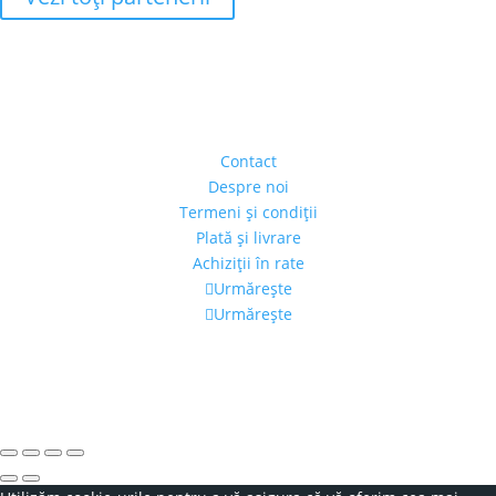
Adresa
Strada Piaţa Amzei, nr.5, Ap 14,
sect. 1, Bucureşti, România
(intrarea se face prin gang)
Contact
Despre noi
Termeni şi condiţii
Plată şi livrare
Achiziţii în rate
Urmărește
Urmărește
Program
Luni – Vineri: 11:00 – 19:00
Sâmbătă: 11:00 – 14:00
Alexandra's Gallery © 2019. Toate drepturile rezervate.