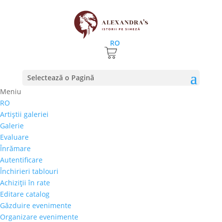
RO
Prima pagină
⚊
Magazin
⚊
Pictura
⚊ Diana Caisin –
Selectează o Pagină
„Nud”
Meniu
RO
Diana Caisin – „Nud”
Artiştii galeriei
Galerie
600,00
€
Evaluare
Selectează rata |
Achiziţii în rate
Înrămare
3 luni
Autentificare
6 luni
Închirieri tablouri
9 luni
Achiziţii în rate
12 luni
Editare catalog
Găzduire evenimente
Organizare evenimente