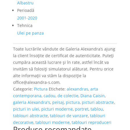
Albastru
Perioadă
2001-2020
Tehnica
Ulei pe panza
Toate lucrările vândute de Galeria Alexandra’s ajung
la client însoțite de certificat de autenticitate. Puteți
cumpăra această lucrare și în rate, astfel încât va
invităm să folosiți simulatorul alăturat. Pentru orice
alte informații va stăm la dispoziție la
office@alexandra-s.com.
Categorie:
Pictura
Etichete:
alexandras
,
arta
contemporana
,
cadou
,
de colectie
,
Diana Caisin
,
galeria Alexandra's
,
peisaj
,
pictura
,
picturi abstracte
,
picturi in ulei
,
picturi moderne
,
portret
,
tablou
,
tablouri abstracte
,
tablouri de vanzare
,
tablouri
decorative
,
tablouri moderne
,
tablouri reproduceri
Produse recomandate