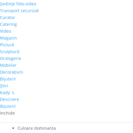
Cantitate
Şedinţe foto-video
Diana
Transport securizat
Caisin
Curator
Adaugă în coș
-
Catering
"Nud"
Video
Comandă telefonică!
Magazin
Pictură
Autor
Sculptură
Orologerie
Diana Caisin
Mobilier
Tema
Decoraţiuni
Feminin
,
Nud
,
Peisaj Marin
Bijuterii
Ţară de provenienţă
Ştiri
Republica Moldova
Kady`s
Pret-orientativ
Descriere
300 – 500 €
Bijuterii
Dimensiuni
Inchide
60cm x 60cm
Culoare dominanta