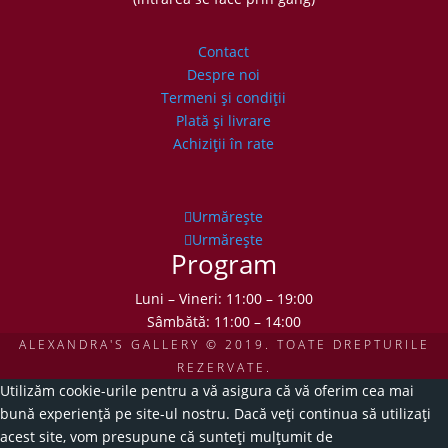
Contact
Despre noi
Termeni şi condiţii
Plată şi livrare
Achiziţii în rate
Urmărește
Urmărește
Program
Luni – Vineri: 11:00 – 19:00
Sâmbătă: 11:00 – 14:00
ALEXANDRA'S GALLERY © 2019. TOATE DREPTURILE
REZERVATE.
Utilizăm cookie-urile pentru a vă asigura că vă oferim cea mai
bună experiență pe site-ul nostru. Dacă veți continua să utilizați
acest site, vom presupune că sunteți mulțumit de