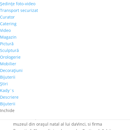
Şedinţe foto-video
Primăria Capitalei si Galeria Alexandra’s vă
Transport securizat
invită la vernisajul expoziției „Peisaje
Curator
Subiective”, de Eugen Raportoru
Catering
1 martie 2018
|
stiri
Video
Primăria Capitalei prin Centrul Cultural ”Palatele
Magazin
Brâncovenești de la Porțile Bucureștiului” si Galeria
Pictură
Alexandra’s vă invită sâmbătă, 03 martie 2018, la
Sculptură
vernisajul expoziției Peisaje Subiective. O expoziție
Orologerie
de pictură, semnată Eugen Raportoru și curatoriată
Mobilier
de...
Decoraţiuni
Bijuterii
Ştiri
Cum arata PRETIOSA, geanta desenata de
Kady`s
Leonardo da Vinci acum 500 de ani
Descriere
10 octombrie 2017
|
stiri
Bijuterii
Inchide
O schiță a unei genți desenate de Leonardo da Vinci
a fost transpusa in realitate de către Museo Ideale,
muzeul din orașul natal al lui daVinci, si firma