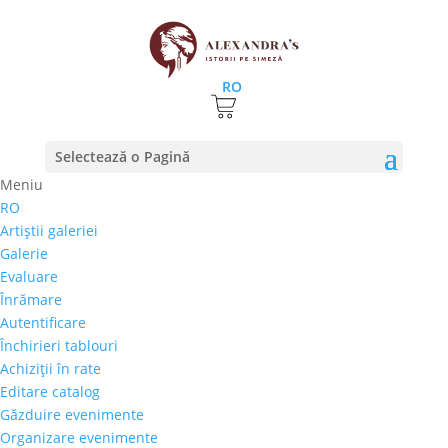
RO
Selectează o Pagină
Meniu
RO
ROCAT 18, joi 7 februarie, cu EUSEBIO SPÎNU si
Artiştii galeriei
EUGEN RAPORTORU, plus DOI DE JAZZ
Galerie
31 ianuarie 2019
|
stiri
Evaluare
Înrămare
Joi, 7 februarie, ora 19.00, va invitam la noua Gala
Autentificare
ROCAT, a doua din acest an si una dintre cele mai
Închirieri tablouri
interesante din cate am organizat. Mai exact,
Achiziţii în rate
celebram frumoasa prietenie dintre faimosul
Editare catalog
ceramist roman Eusebio Spinu, la prima sa expozitie
Găzduire evenimente
de pictura, si...
Organizare evenimente