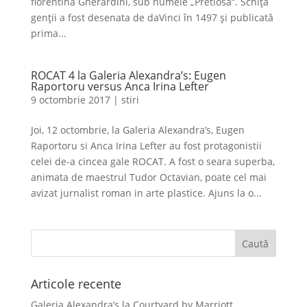
florentină Gherardini, sub numele „Pretiosa“. Schița
genții a fost desenata de daVinci în 1497 și publicată
prima...
ROCAT 4 la Galeria Alexandra’s: Eugen
Raportoru versus Anca Irina Lefter
9 octombrie 2017
|
stiri
Joi, 12 octombrie, la Galeria Alexandra’s, Eugen
Raportoru si Anca Irina Lefter au fost protagonistii
celei de-a cincea gale ROCAT. A fost o seara superba,
animata de maestrul Tudor Octavian, poate cel mai
avizat jurnalist roman in arte plastice. Ajuns la o...
Articole recente
Galeria Alexandra’s la Courtyard by Marriott