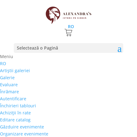
RO
Prima pagină
⚊
Magazin
⚊
Pictura
⚊ Valentina
Selectează o Pagină
Brâncoveanu – „Magnolii”
Meniu
RO
Artiştii galeriei
Valentina Brâncoveanu –
Galerie
„Magnolii”
Evaluare
Înrămare
600,00
€
Autentificare
Selectează rata |
Achiziţii în rate
Închirieri tablouri
3 luni
Achiziţii în rate
6 luni
Editare catalog
9 luni
Găzduire evenimente
12 luni
Organizare evenimente