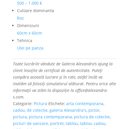
500 – 1.000 €
Culoare dominanta
Roz
Dimensiuni
60cm x 60cm
Tehnica
Ulei pe panza
Toate lucrările vândute de Galeria Alexandra’s ajung la
client însoțite de certificat de autenticitate. Puteți
cumpăra această lucrare și în rate, astfel încât va
invităm să folosiți simulatorul alăturat. Pentru orice alte
informații va stăm la dispoziție la office@alexandra-
s.com.
Categorie:
Pictura
Etichete:
arta contemporana
,
cadou
,
de colectie
,
galeria Alexandra's
,
pictor
,
pictura
,
pictura contemporana
,
pictura de colectie
,
picturi de vanzare
,
portret
,
tablou
,
tablou cadou
,