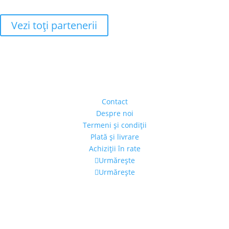
Vezi toţi partenerii
Adresa
Strada Piaţa Amzei, nr.5, Ap 14,
sect. 1, Bucureşti, România
(intrarea se face prin gang)
Contact
Despre noi
Termeni şi condiţii
Plată şi livrare
Achiziţii în rate
Urmărește
Urmărește
Program
Luni – Vineri: 11:00 – 19:00
Sâmbătă: 11:00 – 14:00
Alexandra's Gallery © 2019. Toate drepturile rezervate.