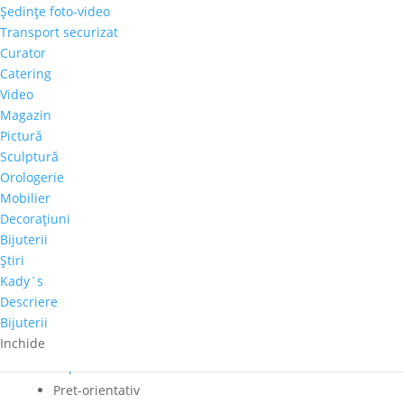
Şedinţe foto-video
Transport securizat
Cantitate
Curator
Valentina
Catering
Brâncoveanu
Video
Adaugă în coș
-
Magazin
"Magnolii"
Pictură
Comandă telefonică!
Sculptură
Orologerie
Mobilier
Tema
Decoraţiuni
flori
Bijuterii
Autor
Ştiri
Valentina Brâncoveanu
Kady`s
Perioadă
Descriere
2001-2020
Bijuterii
Inchide
Ţară de provenienţă
Republica Moldova
Pret-orientativ