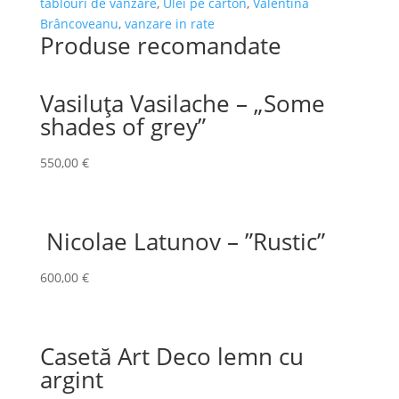
tablouri de vanzare
,
Ulei pe carton
,
Valentina
Brâncoveanu
,
vanzare in rate
Produse recomandate
Vasiluța Vasilache – „Some
shades of grey”
550,00
€
Nicolae Latunov – ”Rustic”
600,00
€
Casetă Art Deco lemn cu
argint